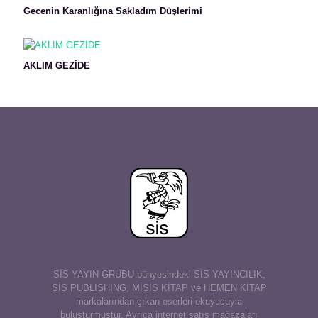
Gecenin Karanlığına Sakladım Düşlerimi
AKLIM GEZİDE
SİS YAYIN GRUBU bünyesindeki SİS YAYINCILIK,
SİS PUBLISHING, MİSİS KİTAP ve HEMEN KİTAP
markalarından çıkan eserleri okuyucuyla
buluşturmuştur. Ayrıca internet satış mağazaları