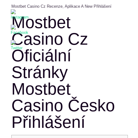
Mostbet Casino Cz Recenze, Aplikace A New Přihlášení
Mostbet
Casino Cz
Oficiální
Stránky
Mostbet
Casino Česko
Přihlášení