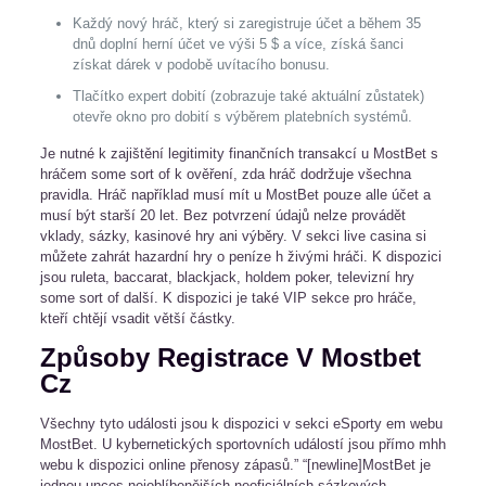
Každý nový hráč, který si zaregistruje účet a během 35
dnů doplní herní účet ve výši 5 $ a více, získá šanci
získat dárek v podobě uvítacího bonusu.
Tlačítko expert dobití (zobrazuje také aktuální zůstatek)
otevře okno pro dobití s výběrem platebních systémů.
Je nutné k zajištění legitimity finančních transakcí u MostBet s
hráčem some sort of k ověření, zda hráč dodržuje všechna
pravidla. Hráč například musí mít u MostBet pouze alle účet a
musí být starší 20 let. Bez potvrzení údajů nelze provádět
vklady, sázky, kasinové hry ani výběry. V sekci live casina si
můžete zahrát hazardní hry o peníze h živými hráči. K dispozici
jsou ruleta, baccarat, blackjack, holdem poker, televizní hry
some sort of další. K dispozici je také VIP sekce pro hráče,
kteří chtějí vsadit větší částky.
Způsoby Registrace V Mostbet
Cz
Všechny tyto události jsou k dispozici v sekci eSporty em webu
MostBet. U kybernetických sportovních událostí jsou přímo mhh
webu k dispozici online přenosy zápasů.” “[newline]MostBet je
jednou unces nejoblíbenějších neoficiálních sázkových