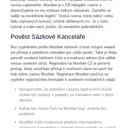
rovnou zapomeňte. Mostbet je v ČR nelegální casino a
doporučujeme se mu vyhnout velkým obloukem. Zaměřte se
raději na osvědčená legální” “česká casina, která nabízí celou
řadu zajímavých bonusů, včetně oblíbených tzv. Je z čeho
vybírat a máte navíc jistotu, že nenaletíte podvodníkům.
Pověst Sázkové Kanceláře
Bez vyplněného profilu Mostbet nedovolí získat vstupní reward
ani přístup e platebním metodám pro výběr peněz. Také je třeba
potvrdit uvedené telefonní číslo a e-mailovou adresu (lze udělat
versus osobním účtu). Registrace na Mostbet CZ je povinný
postup, který umožňuje přístup k možnosti sázet na sport the
hrát online casino Mostbet. Registrace Mostbet spočívá ve
vyplnění registračního formuláře h uvedením kontaktních údajů.
Nezapomeňte, že jednotlivé varianty bankovních služeb
mohou být spojeny s poplatky za transakce nebo s jejich
absencí.
Každá hra, kterou Češi na Mostbet hrají, probíhá bez
problémů.
MostBet může konkurovat předním mezinárodním
sázkovým kancelářím a zároveň získat výhodu ve „svých”