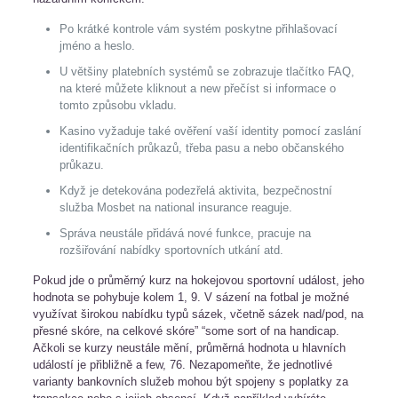
Po krátké kontrole vám systém poskytne přihlašovací
jméno a heslo.
U většiny platebních systémů se zobrazuje tlačítko FAQ,
na které můžete kliknout a new přečíst si informace o
tomto způsobu vkladu.
Kasino vyžaduje také ověření vaší identity pomocí zaslání
identifikačních průkazů, třeba pasu a nebo občanského
průkazu.
Když je detekována podezřelá aktivita, bezpečnostní
služba Mosbet na national insurance reaguje.
Správa neustále přidává nové funkce, pracuje na
rozšiřování nabídky sportovních utkání atd.
Pokud jde o průměrný kurz na hokejovou sportovní událost, jeho
hodnota se pohybuje kolem 1, 9. V sázení na fotbal je možné
využívat širokou nabídku typů sázek, včetně sázek nad/pod, na
přesné skóre, na celkové skóre” “some sort of na handicap.
Ačkoli se kurzy neustále mění, průměrná hodnota u hlavních
událostí je přibližně a few, 76. Nezapomeňte, že jednotlivé
varianty bankovních služeb mohou být spojeny s poplatky za