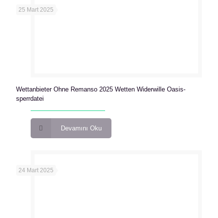
25 Mart 2025
Wettanbieter Ohne Remanso 2025 Wetten Widerwille Oasis-
sperrdatei
Devamını Oku
24 Mart 2025