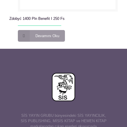
Zdobyć 1400 Pln Benefit I 250 Fs
Devamını Oku
SİS YAYIN GRUBU bünyesindeki SİS YAYINCILIK,
SİS PUBLISHING, MİSİS KİTAP ve HEMEN KİTAP
markalarından çıkan eserleri okuyucuyla