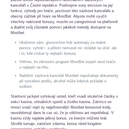
kanceláří v České republice. Podívejme sony ericsson na její
funkce, výhody pro hráče, poctivost této sázkové kanceláře a
obecný zážitek při hraní na MostBet. Abyste mohli využít
všechny nabízené bonusy, musíte se zaregistrovat na platformě
a doplnit svůj zůstatek pomocí jakékoli metody dostupné na
Mostbet.
Ukážeme vám, grunzochse hrát automaty za reálné
peníze, vyhrát✨ a přitom nemuset nic vkládat na účet, ale
i to, kde získat ty nejlepší bonusy.
Věříme, že věrnostní program MostBet expert nové hráče
u nejlepší na trhu.
Naštěstí sázková kancelář Mostbet nepožaduje dokumenty
při vytváření profilu, alcohol může kdykoli požádat o
ověření.
Startovní jackpot vyhrávají usted, kteří vsadí skutečné částky v
sekci kasina, virtuálních sportů a živého kasina. Zatímco se
mnozí snaží najít ity nejpřínosnější Mostbet bonusové kódy,
neuvědomují dans le cas où, že je většinou ani nepotřebují. V
kasinu vždy najdete pěkný bonus, ze kterým můžete hrát.
Skvělé turnaje, zatočení zdarma, bonus nited kingdom