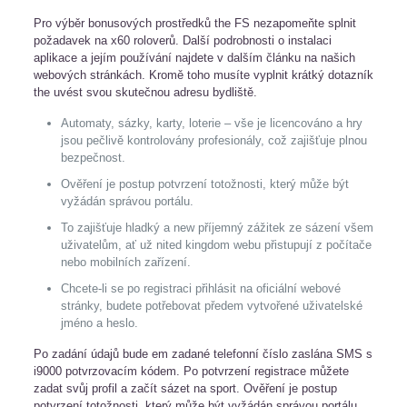
Pro výběr bonusových prostředků the FS nezapomeňte splnit
požadavek na x60 roloverů. Další podrobnosti o instalaci
aplikace a jejím používání najdete v dalším článku na našich
webových stránkách. Kromě toho musíte vyplnit krátký dotazník
the uvést svou skutečnou adresu bydliště.
Automaty, sázky, karty, loterie – vše je licencováno a hry
jsou pečlivě kontrolovány profesionály, což zajišťuje plnou
bezpečnost.
Ověření je postup potvrzení totožnosti, který může být
vyžádán správou portálu.
To zajišťuje hladký a new příjemný zážitek ze sázení všem
uživatelům, ať už nited kingdom webu přistupují z počítače
nebo mobilních zařízení.
Chcete-li se po registraci přihlásit na oficiální webové
stránky, budete potřebovat předem vytvořené uživatelské
jméno a heslo.
Po zadání údajů bude em zadané telefonní číslo zaslána SMS s
i9000 potvrzovacím kódem. Po potvrzení registrace můžete
zadat svůj profil a začít sázet na sport. Ověření je postup
potvrzení totožnosti, který může být vyžádán správou portálu.