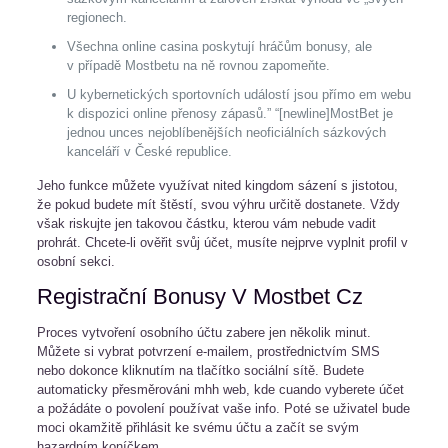
regionech.
Všechna online casina poskytují hráčům bonusy, ale
v případě Mostbetu na ně rovnou zapomeňte.
U kybernetických sportovních událostí jsou přímo em webu
k dispozici online přenosy zápasů.” “[newline]MostBet je
jednou unces nejoblíbenějších neoficiálních sázkových
kanceláří v České republice.
Jeho funkce můžete využívat nited kingdom sázení s jistotou,
že pokud budete mít štěstí, svou výhru určitě dostanete. Vždy
však riskujte jen takovou částku, kterou vám nebude vadit
prohrát. Chcete-li ověřit svůj účet, musíte nejprve vyplnit profil v
osobní sekci.
Registrační Bonusy V Mostbet Cz
Proces vytvoření osobního účtu zabere jen několik minut.
Můžete si vybrat potvrzení e-mailem, prostřednictvím SMS
nebo dokonce kliknutím na tlačítko sociální sítě. Budete
automaticky přesměrováni mhh web, kde cuando vyberete účet
a požádáte o povolení používat vaše info. Poté se uživatel bude
moci okamžitě přihlásit ke svému účtu a začít se svým
hazardním koníčkem.