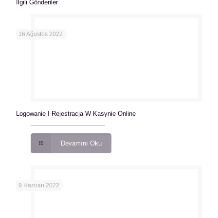
İlgili Gönderiler
16 Ağustos 2022
Logowanie I Rejestracja W Kasynie Online
Devamını Oku
9 Haziran 2022