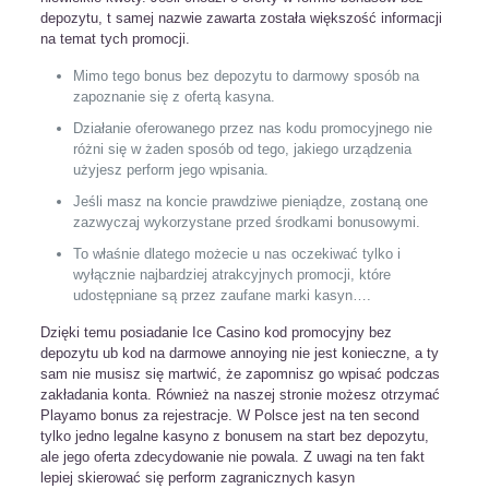
depozytu, t samej nazwie zawarta została większość informacji
na temat tych promocji.
Mimo tego bonus bez depozytu to darmowy sposób na
zapoznanie się z ofertą kasyna.
Działanie oferowanego przez nas kodu promocyjnego nie
różni się w żaden sposób od tego, jakiego urządzenia
użyjesz perform jego wpisania.
Jeśli masz na koncie prawdziwe pieniądze, zostaną one
zazwyczaj wykorzystane przed środkami bonusowymi.
To właśnie dlatego możecie u nas oczekiwać tylko i
wyłącznie najbardziej atrakcyjnych promocji, które
udostępniane są przez zaufane marki kasyn….
Dzięki temu posiadanie Ice Casino kod promocyjny bez
depozytu ub kod na darmowe annoying nie jest konieczne, a ty
sam nie musisz się martwić, że zapomnisz go wpisać podczas
zakładania konta. Również na naszej stronie możesz otrzymać
Playamo bonus za rejestracje. W Polsce jest na ten second
tylko jedno legalne kasyno z bonusem na start bez depozytu,
ale jego oferta zdecydowanie nie powala. Z uwagi na ten fakt
lepiej skierować się perform zagranicznych kasyn