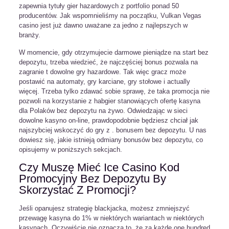
zapewnia tytuły gier hazardowych z portfolio ponad 50
producentów. Jak wspomnieliśmy na początku, Vulkan Vegas
casino jest już dawno uważane za jedno z najlepszych w
branży.
W momencie, gdy otrzymujecie darmowe pieniądze na start bez
depozytu, trzeba wiedzieć, że najczęściej bonus pozwala na
zagranie t dowolne gry hazardowe. Tak więc gracz może
postawić na automaty, gry karciane, gry stołowe i actually
więcej. Trzeba tylko zdawać sobie sprawę, że taka promocja nie
pozwoli na korzystanie z habgier stanowiących ofertę kasyna
dla Polaków bez depozytu na żywo. Odwiedzając w sieci
dowolne kasyno on-line, prawdopodobnie będziesz chciał jak
najszybciej wskoczyć do gry z . bonusem bez depozytu. U nas
dowiesz się, jakie istnieją odmiany bonusów bez depozytu, co
opisujemy w poniższych sekcjach.
Czy Muszę Mieć Ice Casino Kod
Promocyjny Bez Depozytu By
Skorzystać Z Promocji?
Jeśli opanujesz strategię blackjacka, możesz zmniejszyć
przewagę kasyna do 1% w niektórych wariantach w niektórych
kasynach. Oczywiście nie oznacza to, że za każde one hundred