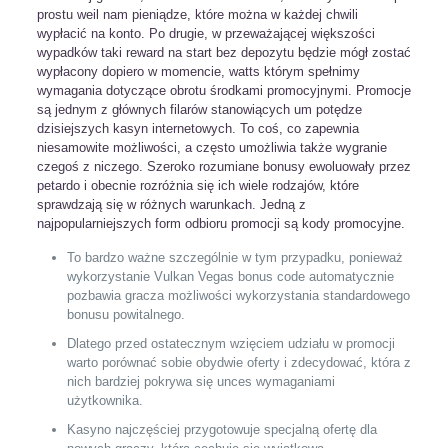
prostu weil nam pieniądze, które można w każdej chwili
wypłacić na konto. Po drugie, w przeważającej większości
wypadków taki reward na start bez depozytu będzie mógł zostać
wypłacony dopiero w momencie, watts którym spełnimy
wymagania dotyczące obrotu środkami promocyjnymi. Promocje
są jednym z głównych filarów stanowiących um potędze
dzisiejszych kasyn internetowych. To coś, co zapewnia
niesamowite możliwości, a często umożliwia także wygranie
czegoś z niczego. Szeroko rozumiane bonusy ewoluowały przez
petardo i obecnie rozróżnia się ich wiele rodzajów, które
sprawdzają się w różnych warunkach. Jedną z
najpopularniejszych form odbioru promocji są kody promocyjne.
To bardzo ważne szczególnie w tym przypadku, ponieważ
wykorzystanie Vulkan Vegas bonus code automatycznie
pozbawia gracza możliwości wykorzystania standardowego
bonusu powitalnego.
Dlatego przed ostatecznym wzięciem udziału w promocji
warto porównać sobie obydwie oferty i zdecydować, która z
nich bardziej pokrywa się unces wymaganiami
użytkownika.
Kasyno najczęściej przygotowuje specjalną ofertę dla