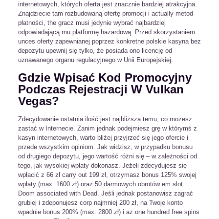
internetowych, których oferta jest znacznie bardziej atrakcyjna.
Znajdziecie tam rozbudowaną ofertę promocji i actually metod
płatności, the gracz musi jedynie wybrać najbardziej
odpowiadającą mu platformę hazardową. Przed skorzystaniem
unces oferty zapewnianej poprzez konkretne polskie kasyna bez
depozytu upewnij się tylko, że posiada ono licencję od
uznawanego organu regulacyjnego w Unii Europejskiej.
Gdzie Wpisać Kod Promocyjny
Podczas Rejestracji W Vulkan
Vegas?
Zdecydowanie ostatnia ilość jest najbliższa temu, co możesz
zastać w Internecie. Zanim jednak podejmiesz grę w którymś z
kasyn internetowych, warto bliżej przyjrzeć się jego ofercie i
przede wszystkim opiniom. Jak widzisz, w przypadku bonusu
od drugiego depozytu, jego wartość różni się – w zależności od
tego, jak wysokiej wpłaty dokonasz. Jeżeli zdecydujesz się
wpłacić z 66 zł carry out 199 zł, otrzymasz bonus 125% swojej
wpłaty (max. 1600 zł) oraz 50 darmowych obrotów em slot
Doom associated with Dead. Jeśli jednak postanowisz zagrać
grubiej i zdeponujesz corp najmniej 200 zł, na Twoje konto
wpadnie bonus 200% (max. 2800 zł) i aż one hundred free spins