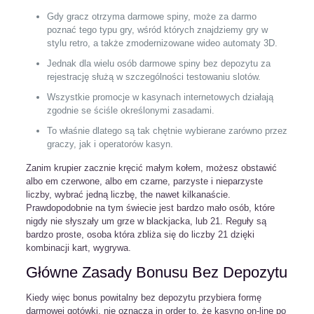
Gdy gracz otrzyma darmowe spiny, może za darmo
poznać tego typu gry, wśród których znajdziemy gry w
stylu retro, a także zmodernizowane wideo automaty 3D.
Jednak dla wielu osób darmowe spiny bez depozytu za
rejestrację służą w szczególności testowaniu slotów.
Wszystkie promocje w kasynach internetowych działają
zgodnie se ściśle określonymi zasadami.
To właśnie dlatego są tak chętnie wybierane zarówno przez
graczy, jak i operatorów kasyn.
Zanim krupier zacznie kręcić małym kołem, możesz obstawić
albo em czerwone, albo em czarne, parzyste i nieparzyste
liczby, wybrać jedną liczbę, the nawet kilkanaście.
Prawdopodobnie na tym świecie jest bardzo mało osób, które
nigdy nie słyszały um grze w blackjacka, lub 21. Reguły są
bardzo proste, osoba która zbliża się do liczby 21 dzięki
kombinacji kart, wygrywa.
Główne Zasady Bonusu Bez Depozytu
Kiedy więc bonus powitalny bez depozytu przybiera formę
darmowej gotówki, nie oznacza in order to, że kasyno on-line po