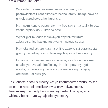
em automat Fire Joker.
Wszystko zatem, że nieustannie pracujemy nad
poprawianiem i poszerzaniem naszej oferty, będąc zawsze
u krok przed swoją konkurencją.
Na Twoim koncie pojawi się fifty free spins i actually to bez
żadnej wpłaty do Vulkan Vegas!
Wybór gier to jeden z głównych czynników które
zdecydują, lub kasyno jest warte Twojego czasu.
Pamiętaj jednak, że kasyna online zazwyczaj ograniczają
graczy do jednej oferty darmowych spinów bez depozytu.
Powinniśmy również zwrócić uwagę, że chociaż nie ma
ustalonych zasad określających, jakie powinny być te
wyniki, oczekuje się że licencjonowane kasyna będą
oferować uczciwe gry.
Jeśli chodzi o status prawny kasyn internetowych watts Polsce,
to jest on nieco skomplikowany, a nawet dwuznaczny.
Rozumiemy, że oferty bonusowe są bardzo kuszące, an im
większy bonus, tym wydaje się być lepszy.